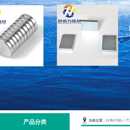
当前位置：
好博(中国)
>
产
产品分类