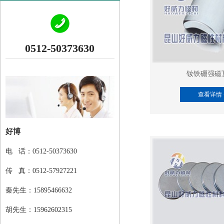
0512-50373630
钕铁硼强磁
查看详情 
好博
电 话：0512-50373630
传 真：0512-57927221
秦先生：15895466632
胡先生：15962602315