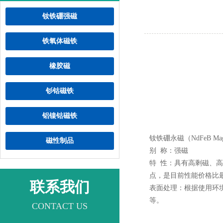
钕铁硼强磁
铁氧体磁铁
橡胶磁
钐钴磁铁
铝镍钴磁铁
钕铁硼永磁（NdFeB Magn
磁性制品
别 称：强磁
特 性：具有高剩磁、
点，是目前性能价格比
联系我们
表面处理：根据使用环
等。
CONTACT US