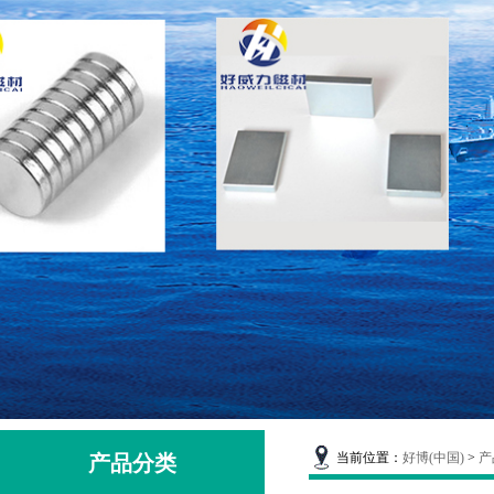
当前位置：
好博(中国)
>
产
产品分类