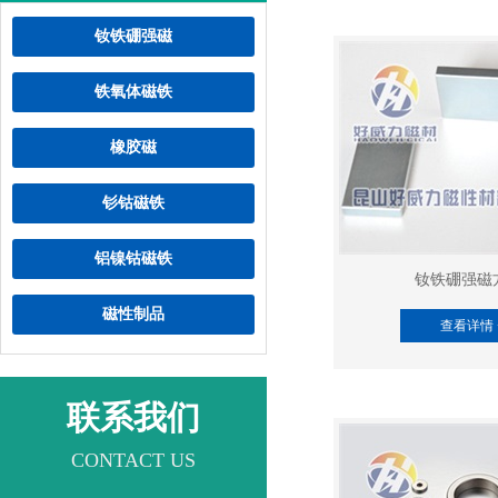
钕铁硼强磁
铁氧体磁铁
橡胶磁
钐钴磁铁
铝镍钴磁铁
钕铁硼强磁
磁性制品
查看详情 
联系我们
CONTACT US