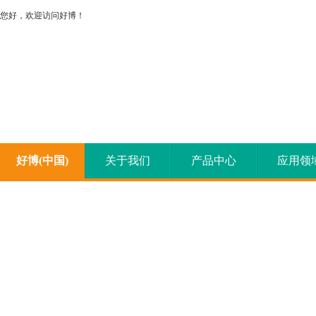
您好，欢迎访问好博！
好博(中国)
关于我们
产品中心
应用领