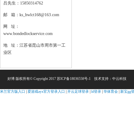
吕先生：15850314762
邮 箱：ks_hwlct168@163.com
网 址：
www.bondedlockservice.com
地 址：江苏省昆山市周市第一工
业区
好博 版权所有© Copyright 2017
苏ICP备18036558号-1
技术支持：
中云科技
米兰官方版入口
|
爱游戏ayx官方登录入口
|
开云足球登录
|
ld登录
|
华体育会
|
新宝gg