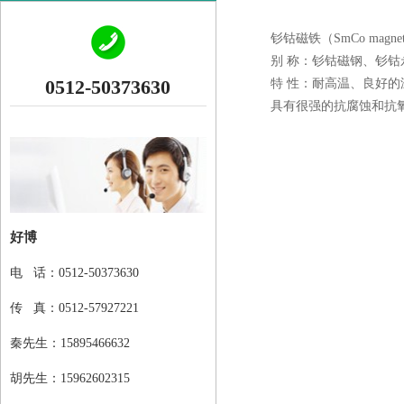
钐钴磁铁（SmCo magne
别 称：钐钴磁钢、钐钴
0512-50373630
特 性：耐高温、良好的
具有很强的抗腐蚀和抗
好博
电 话：0512-50373630
传 真：0512-57927221
秦先生：15895466632
胡先生：15962602315