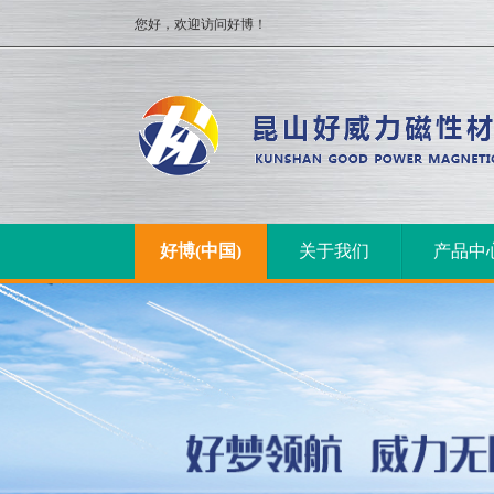
您好，欢迎访问好博！
好博(中国)
关于我们
产品中