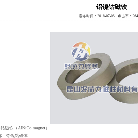
铝镍钴磁铁
发布时间：2018-07-06
点击率：
264
钴磁铁（AlNiCo magnet）
称：铝镍钴磁体