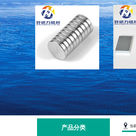
当
产品分类