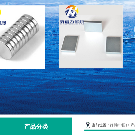
当前位置：
好博(中国)
>
产
产品分类