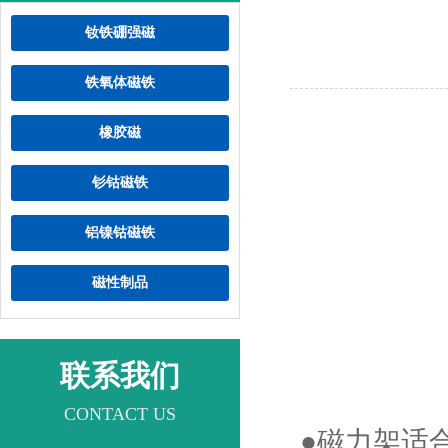
钕铁硼强磁
铁氧体磁铁
橡胶磁
钐钴磁铁
铝镍钴磁铁
磁性制品
联系我们
CONTACT US
●磁力架适