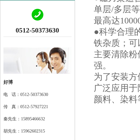
单层/多层
最高达100
0512-50373630
●科学合理
铁杂质；可
主要清除粉
强。
为了安装方便
好博
广泛应用于
电 话：0512-50373630
颜料、染料
传 真：0512-57927221
秦先生：15895466632
胡先生：15962602315